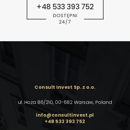
+48 533 393 752
DOSTĘPNI
24/7
Consult Invest Sp. z o.o.
ul. Hoża 86/210, 00-682 Warsaw, Poland
info@consultinvest.pl
+48 533 393 752