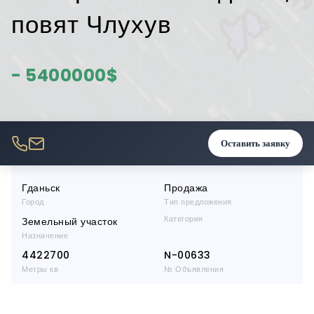
повят Члухув
- 5400000$
Оставить заявку
Гданьск
Продажа
Город
Тип предложения
Категория
Земельный участок
Назначение
4422700
N-00633
Метры кв
№ Объявления