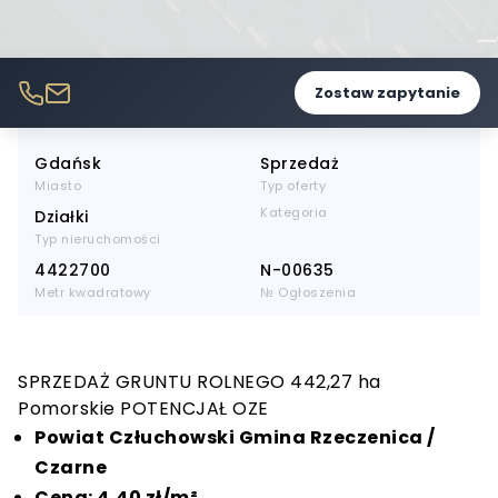
Zostaw zapytanie
Gdańsk
Sprzedaż
Miasto
Typ oferty
Kategoria
Działki
Typ nieruchomości
4422700
N-00635
Metr kwadratowy
№ Ogłoszenia
SPRZEDAŻ GRUNTU ROLNEGO 442,27 ha
Pomorskie POTENCJAŁ OZE
Powiat Człuchowski Gmina Rzeczenica /
Czarne
Cena: 4,40 zł/m²