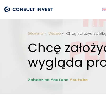
Główna
»
Wideo
»
Chcę założyć spółk
Chcę założyć
wygląda pr
Zobacz na YouTube
Youtube