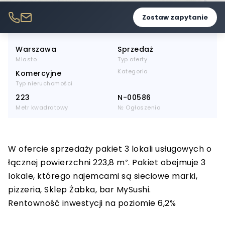
Zostaw zapytanie
Warszawa
Sprzedaż
Miasto
Typ oferty
Kategoria
Komercyjne
Typ nieruchomości
223
N-00586
Metr kwadratowy
№ Ogłoszenia
W ofercie sprzedaży pakiet 3 lokali usługowych o
łącznej powierzchni 223,8 m². Pakiet obejmuje 3
lokale, którego najemcami są sieciowe marki,
pizzeria, Sklep Żabka, bar MySushi.
Rentowność inwestycji na poziomie 6,2%