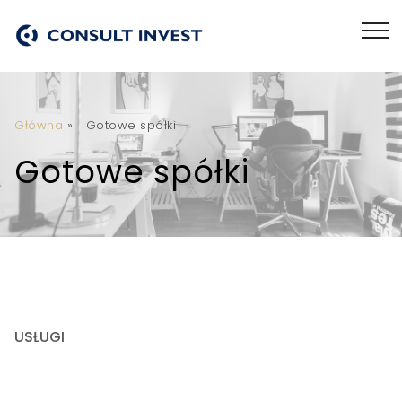
Główna
»
Gotowe spółki
Gotowe spółki
USŁUGI