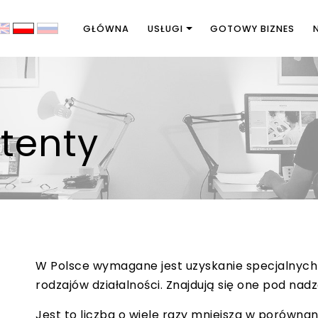
GŁÓWNA
USŁUGI
GOTOWY BIZNES
atenty
W Polsce wymagane jest uzyskanie specjalnych li
rodzajów działalności. Znajdują się one pod n
Jest to liczba o wiele razy mniejsza w porównaniu