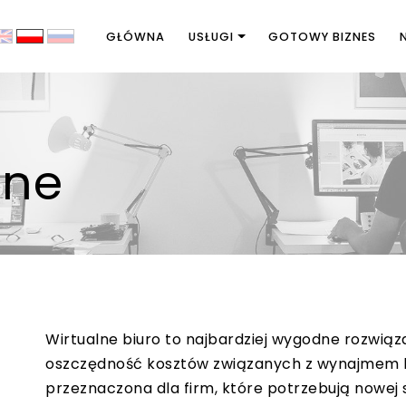
GŁÓWNA
USŁUGI
GOTOWY BIZNES
lne
Wirtualne biuro to najbardziej wygodne rozwiąz
oszczędność kosztów związanych z wynajmem biu
przeznaczona dla firm, które potrzebują nowej 